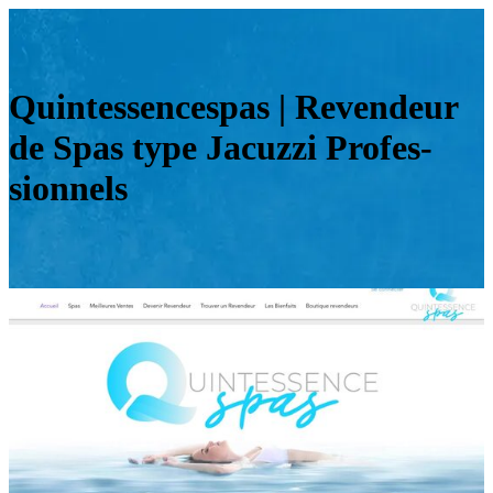
Quin­tessences­pas | Revendeur
de Spas type Jacuzzi Profes­
sion­nels