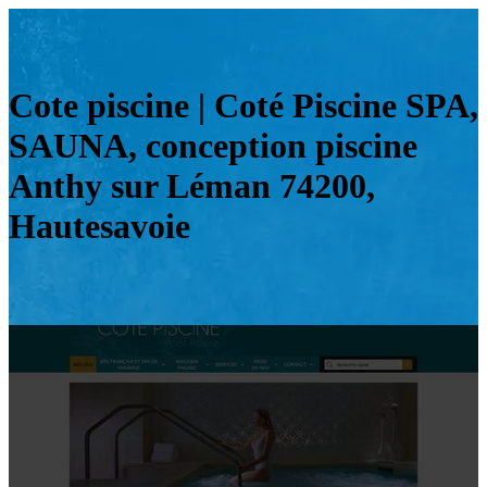
Cote piscine | Coté Piscine SPA,
SAUNA, conception piscine
Anthy sur Léman 74200,
Hautesavoie