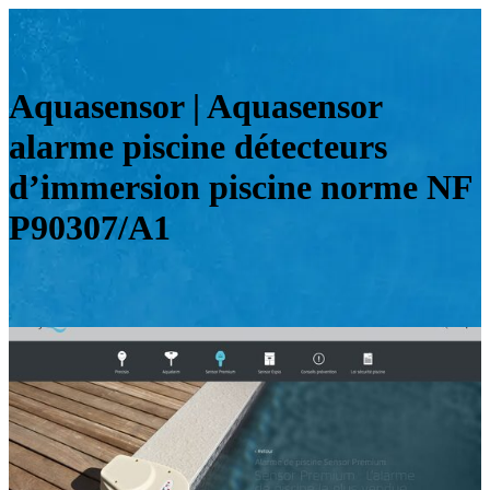
Aquasensor | Aquasensor
alarme piscine détecteurs
d’immersion piscine norme NF
P90307/A1